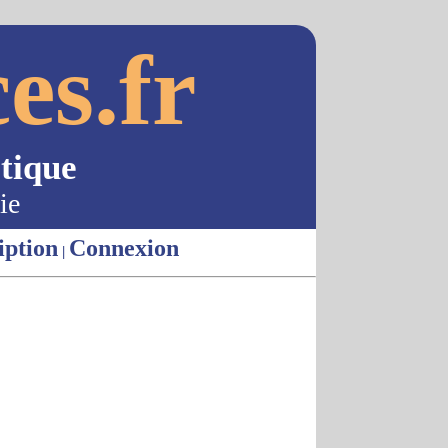
es.fr
tique
ie
iption
Connexion
|