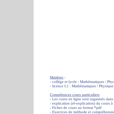
Matières
:
- collège et lycée : Mathématiques / Phy
- licence L1 : Mathématiques / Physique
Compétences cours particuliers
- Les cours en ligne sont organisés dans
- explication (ré-explication) du cours à
- Fiches de cours au format *pdf
- Exercices de méthode et compréhensi