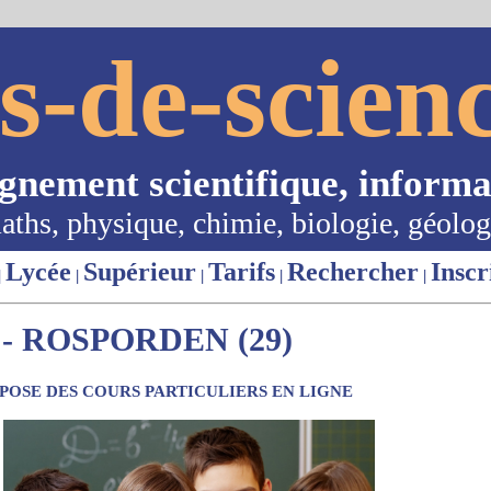
s-de-scienc
ignement scientifique, informa
aths, physique, chimie, biologie, géolog
Lycée
Supérieur
Tarifs
Rechercher
Inscr
|
|
|
|
|
- ROSPORDEN (29)
OSE DES COURS PARTICULIERS EN LIGNE