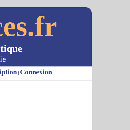
es.fr
tique
ie
iption
Connexion
|