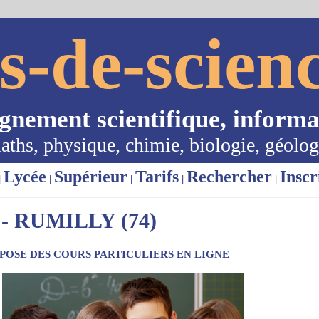
s-de-scienc
ignement scientifique, informa
aths, physique, chimie, biologie, géolog
Lycée
Supérieur
Tarifs
Rechercher
Inscr
|
|
|
|
|
 RUMILLY (74)
OSE DES COURS PARTICULIERS EN LIGNE