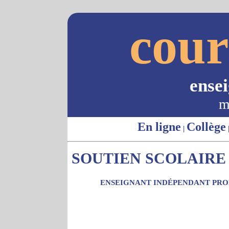
cour
ense
m
En ligne
Collège
|
SOUTIEN SCOLAIRE -
ENSEIGNANT INDÉPENDANT PROP