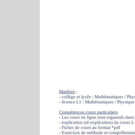
Matières
:
- collège et lycée : Mathématiques / Phy
- licence L1 : Mathématiques / Physique
Compétences cours particuliers
- Les cours en ligne sont organisés dans
- explication (ré-explication) du cours à
- Fiches de cours au format *pdf
- Exercices de méthode et compréhensi