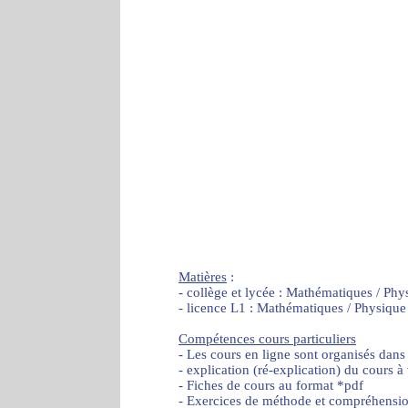
Matières
:
- collège et lycée : Mathématiques / Phy
- licence L1 : Mathématiques / Physique
Compétences cours particuliers
- Les cours en ligne sont organisés dans
- explication (ré-explication) du cours à
- Fiches de cours au format *pdf
- Exercices de méthode et compréhensi