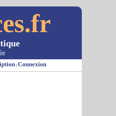
es.fr
tique
ie
iption
Connexion
|