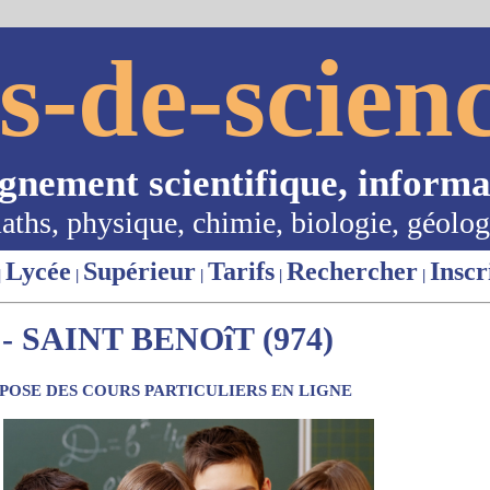
s-de-scienc
ignement scientifique, informa
aths, physique, chimie, biologie, géolog
Lycée
Supérieur
Tarifs
Rechercher
Inscr
|
|
|
|
|
 SAINT BENOîT (974)
OSE DES COURS PARTICULIERS EN LIGNE