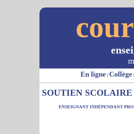
cour
ense
m
En ligne
Collège
|
SOUTIEN SCOLAIRE -
ENSEIGNANT INDÉPENDANT PROP