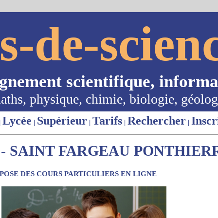
s-de-scienc
ignement scientifique, informa
aths, physique, chimie, biologie, géolog
Lycée
Supérieur
Tarifs
Rechercher
Inscr
|
|
|
|
|
- SAINT FARGEAU PONTHIERRY
OSE DES COURS PARTICULIERS EN LIGNE