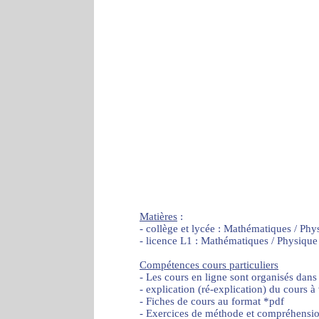
Matières
:
- collège et lycée : Mathématiques / Phy
- licence L1 : Mathématiques / Physique
Compétences cours particuliers
- Les cours en ligne sont organisés dans
- explication (ré-explication) du cours à
- Fiches de cours au format *pdf
- Exercices de méthode et compréhensi