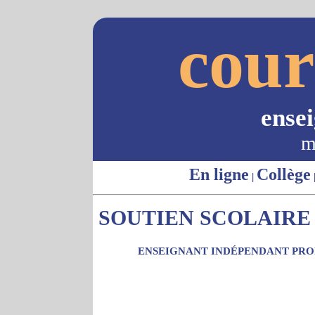
cour
ense
m
En ligne
Collège
|
SOUTIEN SCOLAIRE -
ENSEIGNANT INDÉPENDANT PROP