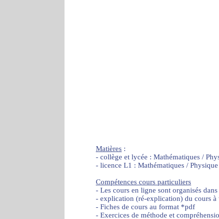
Matières
:
- collège et lycée : Mathématiques / Phy
- licence L1 : Mathématiques / Physique
Compétences cours particuliers
- Les cours en ligne sont organisés dans
- explication (ré-explication) du cours à
- Fiches de cours au format *pdf
- Exercices de méthode et compréhensi