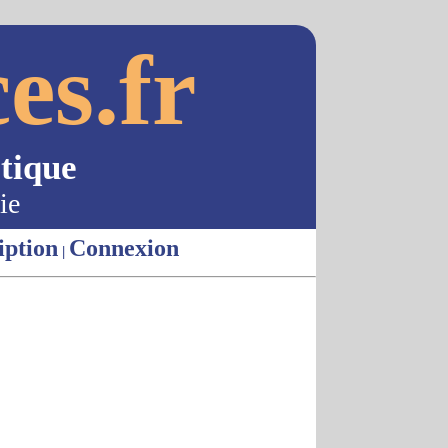
es.fr
tique
ie
iption
Connexion
|