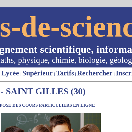
s-de-scienc
ignement scientifique, informa
aths, physique, chimie, biologie, géolog
Lycée
Supérieur
Tarifs
Rechercher
Inscr
|
|
|
|
|
 SAINT GILLES (30)
OSE DES COURS PARTICULIERS EN LIGNE