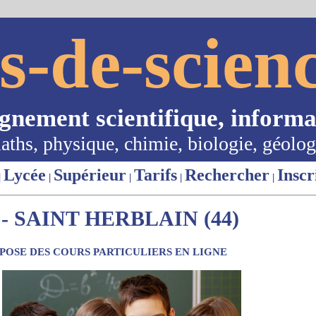
s-de-scienc
ignement scientifique, informa
aths, physique, chimie, biologie, géolog
Lycée
Supérieur
Tarifs
Rechercher
Inscr
|
|
|
|
|
 SAINT HERBLAIN (44)
OSE DES COURS PARTICULIERS EN LIGNE