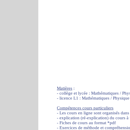
Matières
:
- collège et lycée : Mathématiques / Phy
- licence L1 : Mathématiques / Physique
Compétences cours particuliers
- Les cours en ligne sont organisés dans
- explication (ré-explication) du cours à
- Fiches de cours au format *pdf
- Exercices de méthode et compréhensi