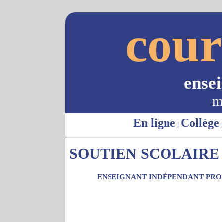
cour
ense
m
En ligne
Collège
|
SOUTIEN SCOLAIRE -
ENSEIGNANT INDÉPENDANT PROP