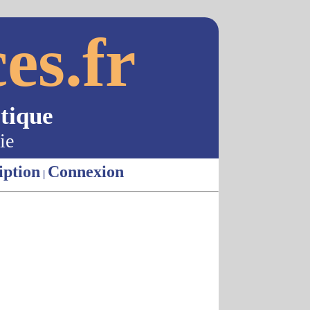
es.fr
tique
ie
iption
Connexion
|