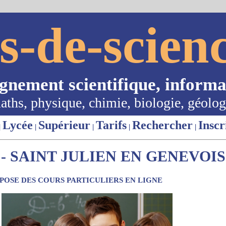
s-de-scienc
ignement scientifique, informa
aths, physique, chimie, biologie, géolog
Lycée
Supérieur
Tarifs
Rechercher
Inscr
|
|
|
|
|
 SAINT JULIEN EN GENEVOIS 
OSE DES COURS PARTICULIERS EN LIGNE