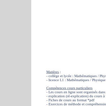
Matières
:
- collège et lycée : Mathématiques / Phy
- licence L1 : Mathématiques / Physique
Compétences cours particuliers
- Les cours en ligne sont organisés dans
- explication (ré-explication) du cours à
- Fiches de cours au format *pdf
- Exercices de méthode et compréhensi