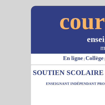
cour
ense
m
En ligne
Collège
|
SOUTIEN SCOLAIRE -
ENSEIGNANT INDÉPENDANT PROP