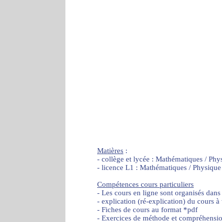
Matières
:
- collège et lycée : Mathématiques / Phy
- licence L1 : Mathématiques / Physique
Compétences cours particuliers
- Les cours en ligne sont organisés dans
- explication (ré-explication) du cours à
- Fiches de cours au format *pdf
- Exercices de méthode et compréhensi