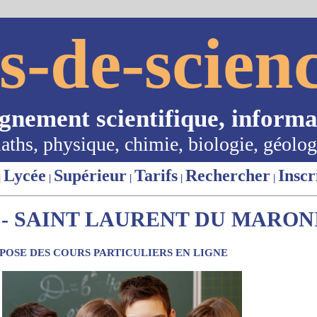
s-de-scienc
ignement scientifique, informa
aths, physique, chimie, biologie, géolog
Lycée
Supérieur
Tarifs
Rechercher
Inscr
|
|
|
|
|
- SAINT LAURENT DU MARONI 
OSE DES COURS PARTICULIERS EN LIGNE