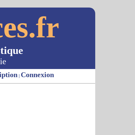
es.fr
tique
ie
iption
Connexion
|