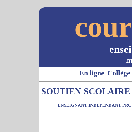
cour
ense
m
En ligne
Collège
|
SOUTIEN SCOLAIRE -
ENSEIGNANT INDÉPENDANT PROP