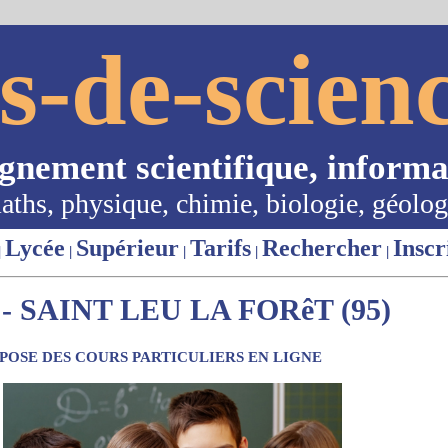
s-de-scienc
ignement scientifique, informa
aths, physique, chimie, biologie, géolog
Lycée
Supérieur
Tarifs
Rechercher
Inscr
|
|
|
|
|
 SAINT LEU LA FORêT (95)
OSE DES COURS PARTICULIERS EN LIGNE