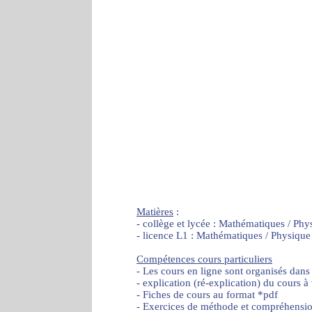
Matières
:
- collège et lycée : Mathématiques / Phy
- licence L1 : Mathématiques / Physique
Compétences cours particuliers
- Les cours en ligne sont organisés dans
- explication (ré-explication) du cours à
- Fiches de cours au format *pdf
- Exercices de méthode et compréhensi