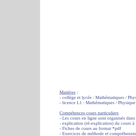
Matières
:
- collège et lycée : Mathématiques / Phy
- licence L1 : Mathématiques / Physique
Compétences cours particuliers
- Les cours en ligne sont organisés dans
- explication (ré-explication) du cours à
- Fiches de cours au format *pdf
- Exercices de méthode et compréhensi