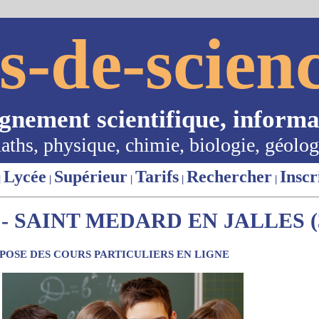
s-de-scienc
ignement scientifique, informa
aths, physique, chimie, biologie, géolog
Lycée
Supérieur
Tarifs
Rechercher
Inscr
|
|
|
|
|
- SAINT MEDARD EN JALLES (
OSE DES COURS PARTICULIERS EN LIGNE