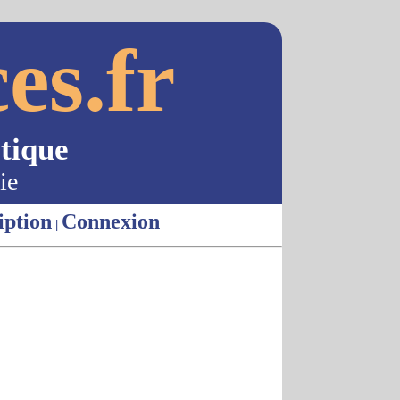
es.fr
tique
ie
iption
Connexion
|