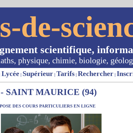
s-de-scienc
ignement scientifique, informa
aths, physique, chimie, biologie, géolog
Lycée
Supérieur
Tarifs
Rechercher
Inscr
|
|
|
|
|
- SAINT MAURICE (94)
OSE DES COURS PARTICULIERS EN LIGNE