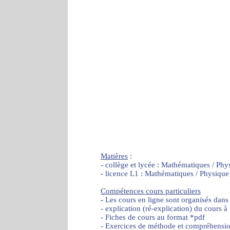
Matières
:
- collège et lycée : Mathématiques / Phy
- licence L1 : Mathématiques / Physique
Compétences cours particuliers
- Les cours en ligne sont organisés dans
- explication (ré-explication) du cours à
- Fiches de cours au format *pdf
- Exercices de méthode et compréhensi