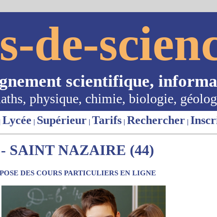
s-de-scienc
ignement scientifique, informa
aths, physique, chimie, biologie, géolog
Lycée
Supérieur
Tarifs
Rechercher
Inscr
|
|
|
|
|
 SAINT NAZAIRE (44)
OSE DES COURS PARTICULIERS EN LIGNE