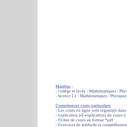
Matières
:
- collège et lycée : Mathématiques / Phy
- licence L1 : Mathématiques / Physique
Compétences cours particuliers
- Les cours en ligne sont organisés dans
- explication (ré-explication) du cours à
- Fiches de cours au format *pdf
- Exercices de méthode et compréhensi