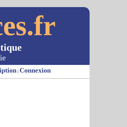
es.fr
tique
ie
iption
Connexion
|