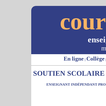
cour
ense
m
En ligne
Collège
|
SOUTIEN SCOLAIRE -
ENSEIGNANT INDÉPENDANT PROP