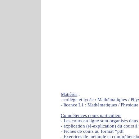
Matières
:
- collège et lycée : Mathématiques / Phy
- licence L1 : Mathématiques / Physique
Compétences cours particuliers
- Les cours en ligne sont organisés dans
- explication (ré-explication) du cours à
- Fiches de cours au format *pdf
- Exercices de méthode et compréhensi