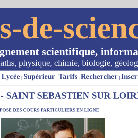
s-de-scienc
ignement scientifique, informa
aths, physique, chimie, biologie, géolog
Lycée
Supérieur
Tarifs
Rechercher
Inscr
|
|
|
|
|
 SAINT SEBASTIEN SUR LOIRE
OSE DES COURS PARTICULIERS EN LIGNE