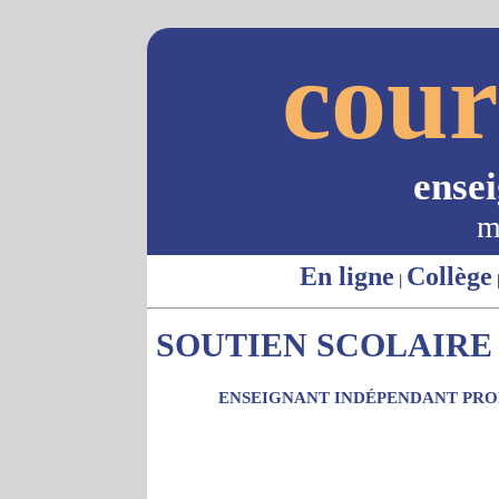
cour
ense
m
En ligne
Collège
|
SOUTIEN SCOLAIRE -
ENSEIGNANT INDÉPENDANT PROP