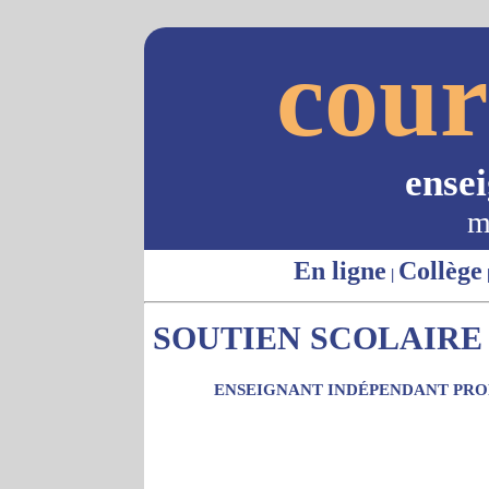
cour
ense
m
En ligne
Collège
|
SOUTIEN SCOLAIRE -
ENSEIGNANT INDÉPENDANT PROP