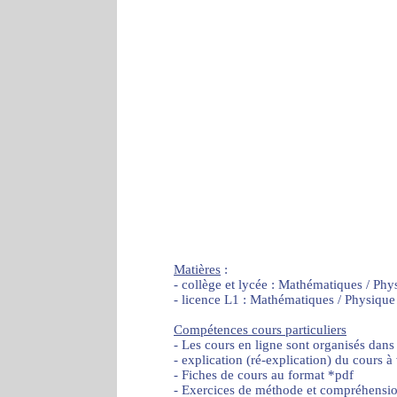
Matières
:
- collège et lycée : Mathématiques / Phy
- licence L1 : Mathématiques / Physique
Compétences cours particuliers
- Les cours en ligne sont organisés dans
- explication (ré-explication) du cours à
- Fiches de cours au format *pdf
- Exercices de méthode et compréhensi