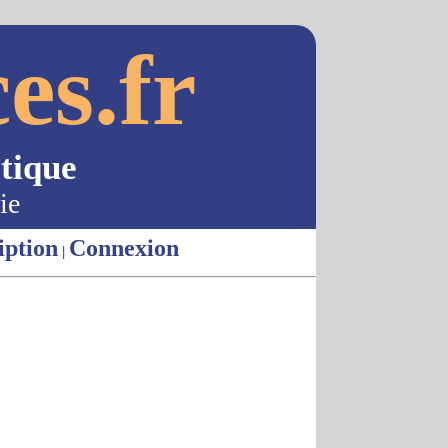
es.fr
tique
ie
iption
Connexion
|