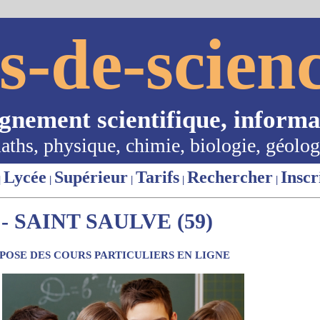
s-de-scienc
ignement scientifique, informa
aths, physique, chimie, biologie, géolog
Lycée
Supérieur
Tarifs
Rechercher
Inscr
|
|
|
|
|
 SAINT SAULVE (59)
OSE DES COURS PARTICULIERS EN LIGNE