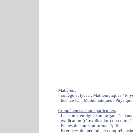
Matières
:
- collège et lycée : Mathématiques / Phy
- licence L1 : Mathématiques / Physique
Compétences cours particuliers
- Les cours en ligne sont organisés dans
- explication (ré-explication) du cours à
- Fiches de cours au format *pdf
- Exercices de méthode et compréhensi