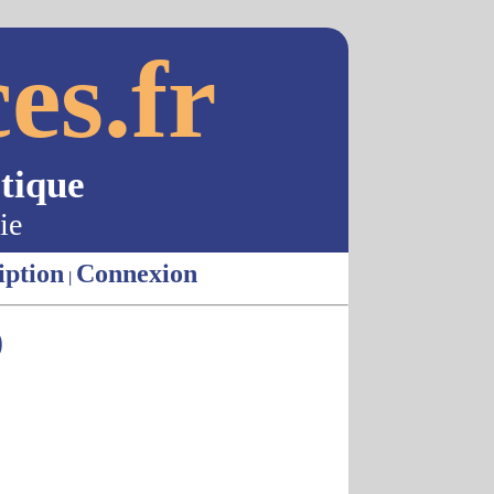
es.fr
tique
ie
iption
Connexion
|
)