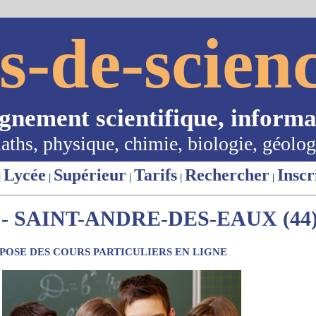
s-de-scienc
ignement scientifique, informa
aths, physique, chimie, biologie, géolog
Lycée
Supérieur
Tarifs
Rechercher
Inscr
|
|
|
|
|
- SAINT-ANDRE-DES-EAUX (44
OSE DES COURS PARTICULIERS EN LIGNE