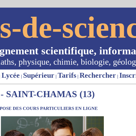
s-de-scienc
ignement scientifique, informa
aths, physique, chimie, biologie, géolog
Lycée
Supérieur
Tarifs
Rechercher
Inscr
|
|
|
|
|
- SAINT-CHAMAS (13)
OSE DES COURS PARTICULIERS EN LIGNE