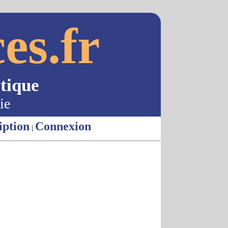
es.fr
tique
ie
iption
Connexion
|