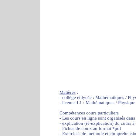
Matières
:
- collège et lycée : Mathématiques / Phy
- licence L1 : Mathématiques / Physique
Compétences cours particuliers
- Les cours en ligne sont organisés dans
- explication (ré-explication) du cours à
- Fiches de cours au format *pdf
- Exercices de méthode et compréhensi