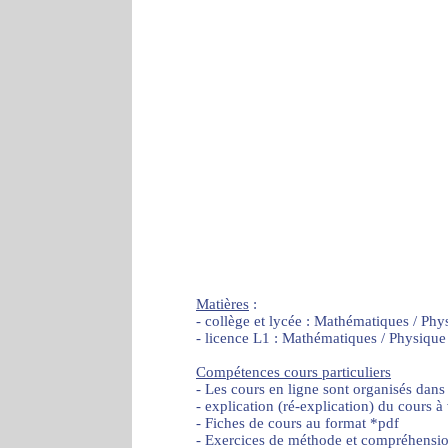
Matières
:
- collège et lycée : Mathématiques / Phy
- licence L1 : Mathématiques / Physique
Compétences cours particuliers
- Les cours en ligne sont organisés dans
- explication (ré-explication) du cours à
- Fiches de cours au format *pdf
- Exercices de méthode et compréhensi