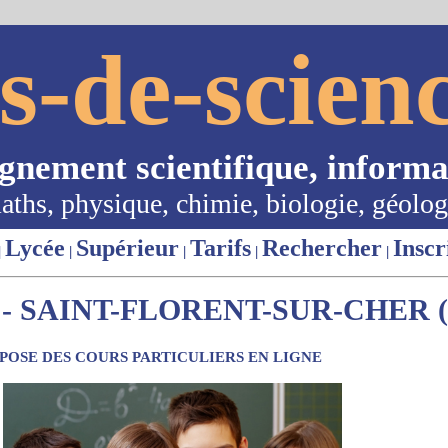
s-de-scienc
ignement scientifique, informa
aths, physique, chimie, biologie, géolog
Lycée
Supérieur
Tarifs
Rechercher
Inscr
|
|
|
|
|
- SAINT-FLORENT-SUR-CHER (
OSE DES COURS PARTICULIERS EN LIGNE