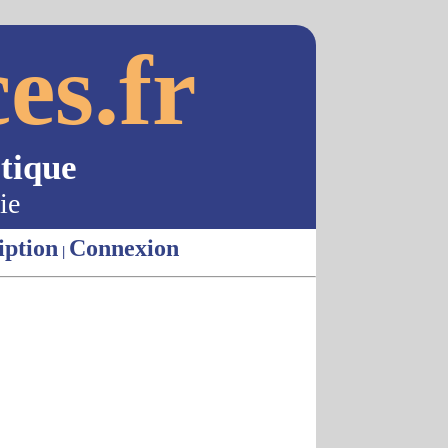
es.fr
tique
ie
iption
Connexion
|