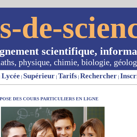
s-de-scienc
ignement scientifique, informa
aths, physique, chimie, biologie, géolog
Lycée
Supérieur
Tarifs
Rechercher
Inscr
|
|
|
|
|
OSE DES COURS PARTICULIERS EN LIGNE