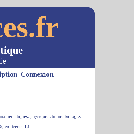
es.fr
tique
ie
iption
Connexion
|
 mathématiques, physique, chimie, biologie,
S, en licence L1