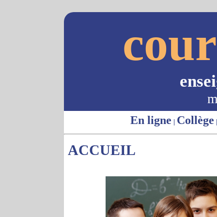
cour
ense
m
En ligne
Collège
|
ACCUEIL