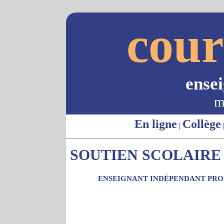
cour
ense
m
En ligne
Collège
|
SOUTIEN SCOLAIRE -
ENSEIGNANT INDÉPENDANT PROP