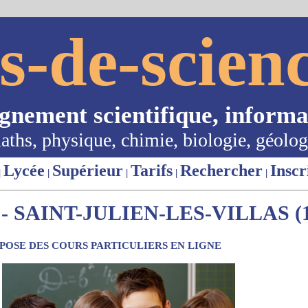
s-de-scienc
ignement scientifique, informa
aths, physique, chimie, biologie, géolog
Lycée
Supérieur
Tarifs
Rechercher
Inscr
|
|
|
|
|
 SAINT-JULIEN-LES-VILLAS (1
OSE DES COURS PARTICULIERS EN LIGNE