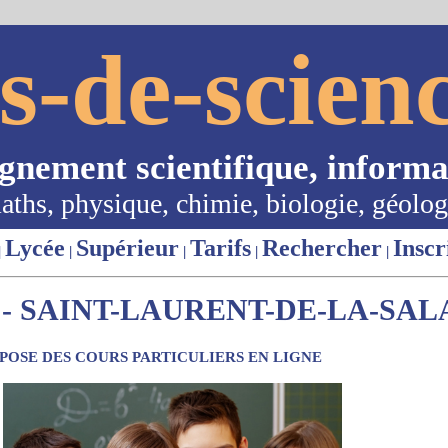
s-de-scienc
ignement scientifique, informa
aths, physique, chimie, biologie, géolog
Lycée
Supérieur
Tarifs
Rechercher
Inscr
|
|
|
|
|
- SAINT-LAURENT-DE-LA-SALA
OSE DES COURS PARTICULIERS EN LIGNE