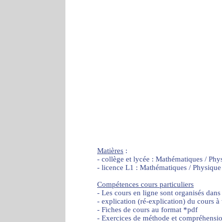
Matières
:
- collège et lycée : Mathématiques / Phy
- licence L1 : Mathématiques / Physique
Compétences cours particuliers
- Les cours en ligne sont organisés dans
- explication (ré-explication) du cours à
- Fiches de cours au format *pdf
- Exercices de méthode et compréhensi