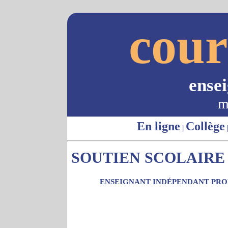
cour
ense
m
En ligne
Collège
|
SOUTIEN SCOLAIRE -
ENSEIGNANT INDÉPENDANT PROP