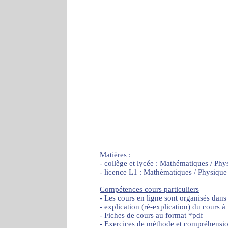
Matières
:
- collège et lycée : Mathématiques / Phy
- licence L1 : Mathématiques / Physique
Compétences cours particuliers
- Les cours en ligne sont organisés dans
- explication (ré-explication) du cours à
- Fiches de cours au format *pdf
- Exercices de méthode et compréhensi