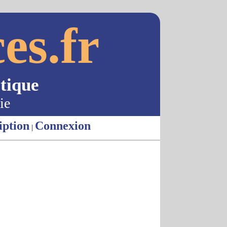
es.fr
tique
ie
iption
Connexion
|