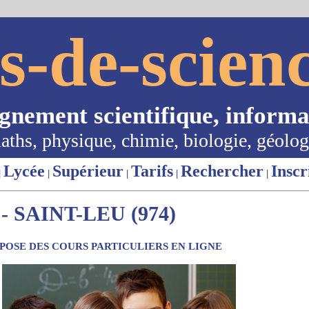
s-de-scienc
ignement scientifique, informa
aths, physique, chimie, biologie, géolog
Lycée
Supérieur
Tarifs
Rechercher
Inscr
|
|
|
|
|
 SAINT-LEU (974)
OSE DES COURS PARTICULIERS EN LIGNE