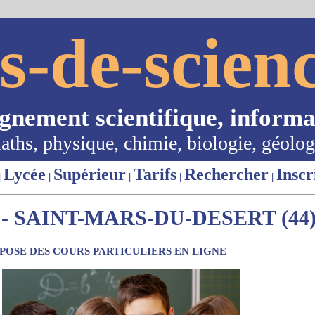
s-de-scienc
ignement scientifique, informa
aths, physique, chimie, biologie, géolog
Lycée
Supérieur
Tarifs
Rechercher
Inscr
|
|
|
|
|
- SAINT-MARS-DU-DESERT (44
OSE DES COURS PARTICULIERS EN LIGNE