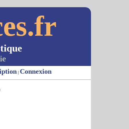
es.fr
tique
ie
iption
Connexion
|
)