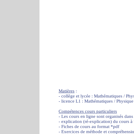
Matières
:
- collège et lycée : Mathématiques / Phy
- licence L1 : Mathématiques / Physique
Compétences cours particuliers
- Les cours en ligne sont organisés dans
- explication (ré-explication) du cours à
- Fiches de cours au format *pdf
- Exercices de méthode et compréhensi