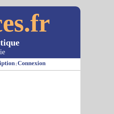
es.fr
tique
ie
iption
Connexion
|