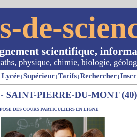
s-de-scienc
ignement scientifique, informa
aths, physique, chimie, biologie, géolog
Lycée
Supérieur
Tarifs
Rechercher
Inscr
|
|
|
|
|
- SAINT-PIERRE-DU-MONT (40)
OSE DES COURS PARTICULIERS EN LIGNE