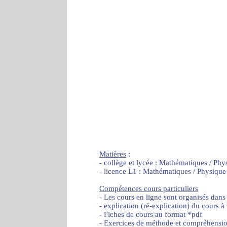
Matières
:
- collège et lycée : Mathématiques / Phy
- licence L1 : Mathématiques / Physique
Compétences cours particuliers
- Les cours en ligne sont organisés dans
- explication (ré-explication) du cours à
- Fiches de cours au format *pdf
- Exercices de méthode et compréhensi