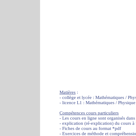
Matières
:
- collège et lycée : Mathématiques / Phy
- licence L1 : Mathématiques / Physique
Compétences cours particuliers
- Les cours en ligne sont organisés dans
- explication (ré-explication) du cours à
- Fiches de cours au format *pdf
- Exercices de méthode et compréhensi