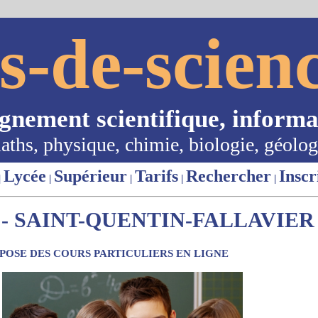
s-de-scienc
ignement scientifique, informa
aths, physique, chimie, biologie, géolog
Lycée
Supérieur
Tarifs
Rechercher
Inscr
|
|
|
|
|
- SAINT-QUENTIN-FALLAVIER 
OSE DES COURS PARTICULIERS EN LIGNE