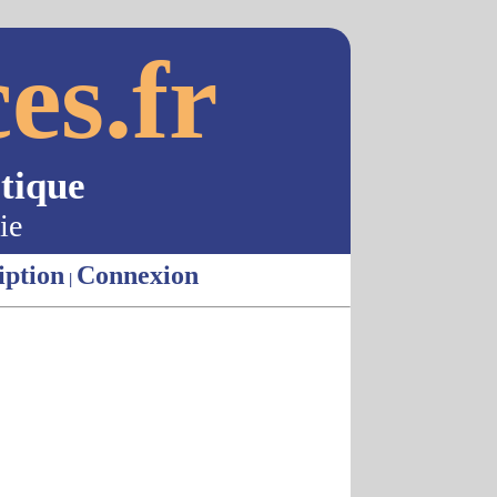
es.fr
tique
ie
iption
Connexion
|