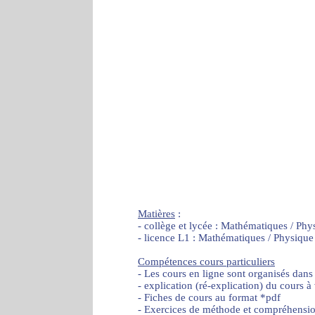
Matières
:
- collège et lycée : Mathématiques / Phy
- licence L1 : Mathématiques / Physique
Compétences cours particuliers
- Les cours en ligne sont organisés dans
- explication (ré-explication) du cours à
- Fiches de cours au format *pdf
- Exercices de méthode et compréhensi