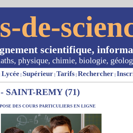
s-de-scienc
ignement scientifique, informa
aths, physique, chimie, biologie, géolog
Lycée
Supérieur
Tarifs
Rechercher
Inscr
|
|
|
|
|
 SAINT-REMY (71)
OSE DES COURS PARTICULIERS EN LIGNE