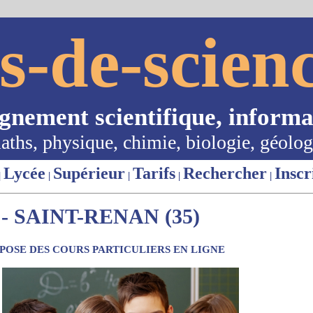
s-de-scienc
ignement scientifique, informa
aths, physique, chimie, biologie, géolog
Lycée
Supérieur
Tarifs
Rechercher
Inscr
|
|
|
|
|
 SAINT-RENAN (35)
OSE DES COURS PARTICULIERS EN LIGNE