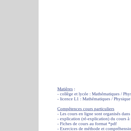
Matières
:
- collège et lycée : Mathématiques / Phy
- licence L1 : Mathématiques / Physique
Compétences cours particuliers
- Les cours en ligne sont organisés dans
- explication (ré-explication) du cours à
- Fiches de cours au format *pdf
- Exercices de méthode et compréhensi