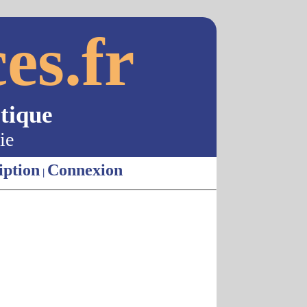
es.fr
tique
ie
iption
Connexion
|