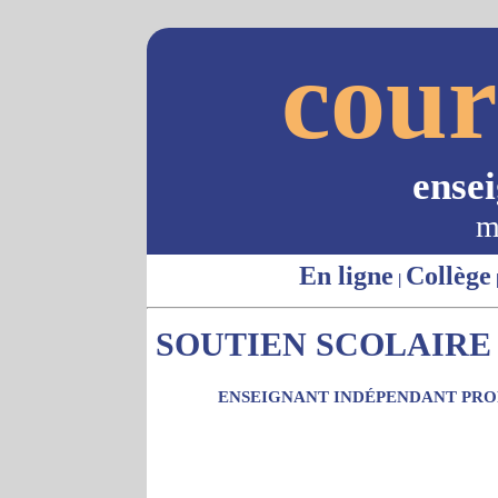
cour
ense
m
En ligne
Collège
|
SOUTIEN SCOLAIRE -
ENSEIGNANT INDÉPENDANT PROP