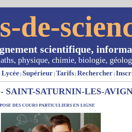
s-de-scienc
ignement scientifique, informa
aths, physique, chimie, biologie, géolog
Lycée
Supérieur
Tarifs
Rechercher
Inscr
|
|
|
|
|
- SAINT-SATURNIN-LES-AVIGN
OSE DES COURS PARTICULIERS EN LIGNE