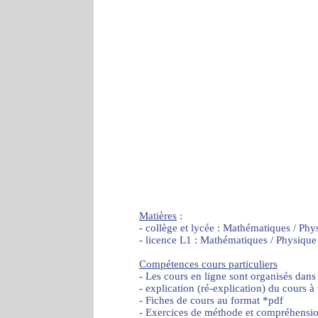
Matières
:
- collège et lycée : Mathématiques / Phy
- licence L1 : Mathématiques / Physique
Compétences cours particuliers
- Les cours en ligne sont organisés dans
- explication (ré-explication) du cours à
- Fiches de cours au format *pdf
- Exercices de méthode et compréhensi