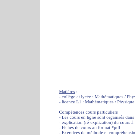
Matières
:
- collège et lycée : Mathématiques / Phy
- licence L1 : Mathématiques / Physique
Compétences cours particuliers
- Les cours en ligne sont organisés dans
- explication (ré-explication) du cours à
- Fiches de cours au format *pdf
- Exercices de méthode et compréhensi