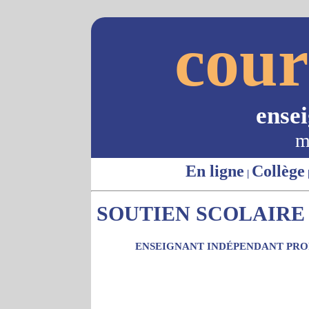
cour
ense
m
En ligne
Collège
|
SOUTIEN SCOLAIRE -
ENSEIGNANT INDÉPENDANT PROP