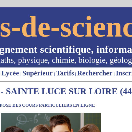
s-de-scienc
ignement scientifique, informa
aths, physique, chimie, biologie, géolog
Lycée
Supérieur
Tarifs
Rechercher
Inscr
|
|
|
|
|
 SAINTE LUCE SUR LOIRE (44
OSE DES COURS PARTICULIERS EN LIGNE