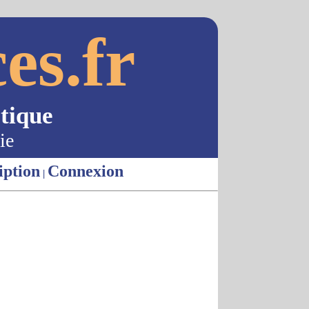
es.fr
tique
ie
iption
Connexion
|