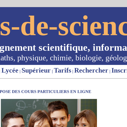
s-de-scienc
ignement scientifique, informa
aths, physique, chimie, biologie, géolog
Lycée
Supérieur
Tarifs
Rechercher
Inscr
|
|
|
|
|
OSE DES COURS PARTICULIERS EN LIGNE