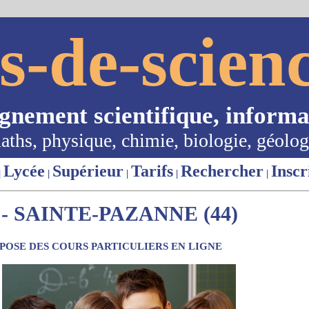
s-de-scienc
ignement scientifique, informa
aths, physique, chimie, biologie, géolog
Lycée
Supérieur
Tarifs
Rechercher
Inscr
|
|
|
|
|
- SAINTE-PAZANNE (44)
OSE DES COURS PARTICULIERS EN LIGNE