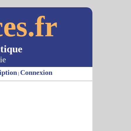
es.fr
tique
ie
iption
Connexion
|