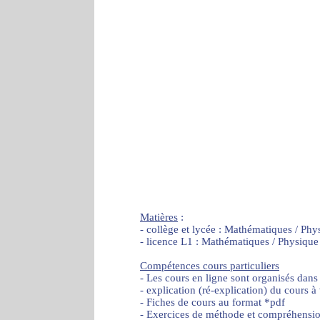
Matières
:
- collège et lycée : Mathématiques / Phy
- licence L1 : Mathématiques / Physique
Compétences cours particuliers
- Les cours en ligne sont organisés dans
- explication (ré-explication) du cours à
- Fiches de cours au format *pdf
- Exercices de méthode et compréhensi