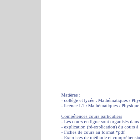
Matières
:
- collège et lycée : Mathématiques / Phy
- licence L1 : Mathématiques / Physique
Compétences cours particuliers
- Les cours en ligne sont organisés dans
- explication (ré-explication) du cours à
- Fiches de cours au format *pdf
- Exercices de méthode et compréhensi