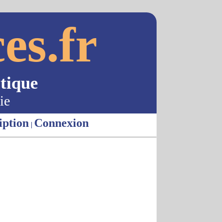
es.fr
tique
ie
iption
Connexion
|