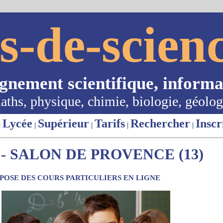
s-de-scienc
ignement scientifique, informa
aths, physique, chimie, biologie, géolog
Lycée
Supérieur
Tarifs
Rechercher
Inscr
|
|
|
|
|
- SALON DE PROVENCE (13)
OSE DES COURS PARTICULIERS EN LIGNE