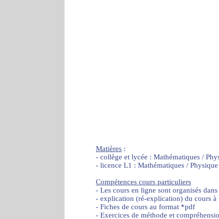
Matières
:
- collège et lycée : Mathématiques / Phy
- licence L1 : Mathématiques / Physique
Compétences cours particuliers
- Les cours en ligne sont organisés dans
- explication (ré-explication) du cours à
- Fiches de cours au format *pdf
- Exercices de méthode et compréhensi