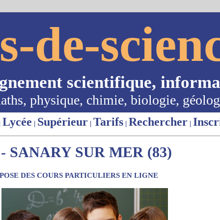
s-de-scienc
ignement scientifique, informa
aths, physique, chimie, biologie, géolog
Lycée
Supérieur
Tarifs
Rechercher
Inscr
|
|
|
|
|
- SANARY SUR MER (83)
OSE DES COURS PARTICULIERS EN LIGNE