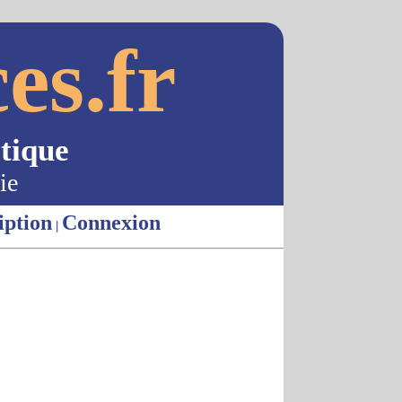
es.fr
tique
ie
iption
Connexion
|