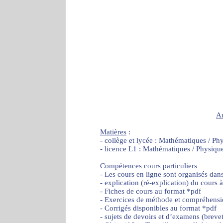
A
Matières
:
- collège et lycée : Mathématiques / Ph
- licence L1 : Mathématiques / Physiqu
Compétences cours particuliers
- Les cours en ligne sont organisés dan
- explication (ré-explication) du cours 
- Fiches de cours au format *pdf
- Exercices de méthode et compréhensi
- Corrigés disponibles au format *pdf
- sujets de devoirs et d’examens (brevet