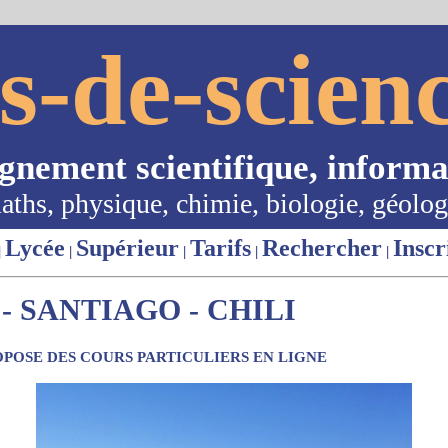
s-de-scienc
ignement scientifique, informa
aths, physique, chimie, biologie, géolog
Lycée
Supérieur
Tarifs
Rechercher
Inscr
|
|
|
|
|
- SANTIAGO - CHILI
POSE DES COURS PARTICULIERS EN LIGNE