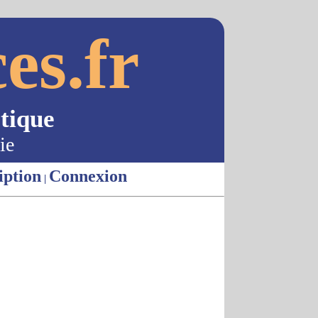
es.fr
tique
ie
iption
Connexion
|