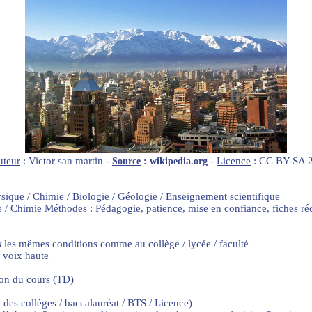
uteur
: Victor san martin -
-
Licence
: CC BY-SA 2
Source
: wikipedia.org
ysique / Chimie / Biologie / Géologie / Enseignement scientifique
e / Chimie Méthodes : Pédagogie, patience, mise en confiance, fiches r
s les mêmes conditions comme au collège / lycée / faculté
à voix haute
on du cours (TD)
 des collèges / baccalauréat / BTS / Licence)