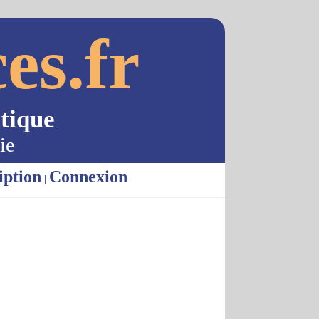
es.fr
tique
ie
iption
Connexion
|