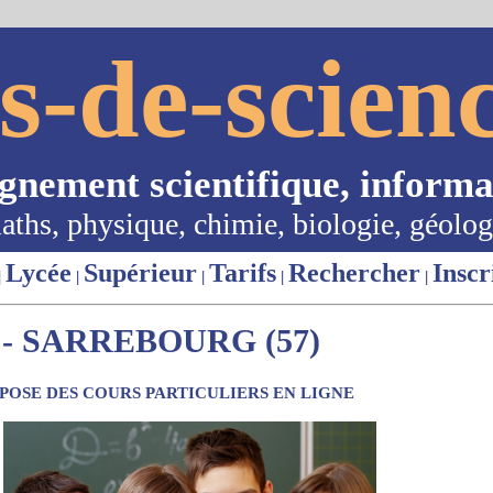
s-de-scienc
ignement scientifique, informa
aths, physique, chimie, biologie, géolog
Lycée
Supérieur
Tarifs
Rechercher
Inscr
|
|
|
|
|
- SARREBOURG (57)
OSE DES COURS PARTICULIERS EN LIGNE