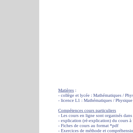
Matières
:
- collège et lycée : Mathématiques / Phy
- licence L1 : Mathématiques / Physique
Compétences cours particuliers
- Les cours en ligne sont organisés dans
- explication (ré-explication) du cours à
- Fiches de cours au format *pdf
- Exercices de méthode et compréhensi