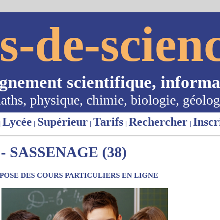
s-de-scienc
ignement scientifique, informa
aths, physique, chimie, biologie, géolog
Lycée
Supérieur
Tarifs
Rechercher
Inscr
|
|
|
|
|
- SASSENAGE (38)
OSE DES COURS PARTICULIERS EN LIGNE