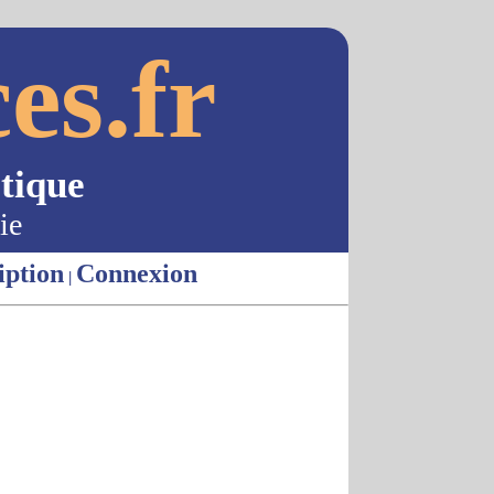
es.fr
tique
ie
iption
Connexion
|