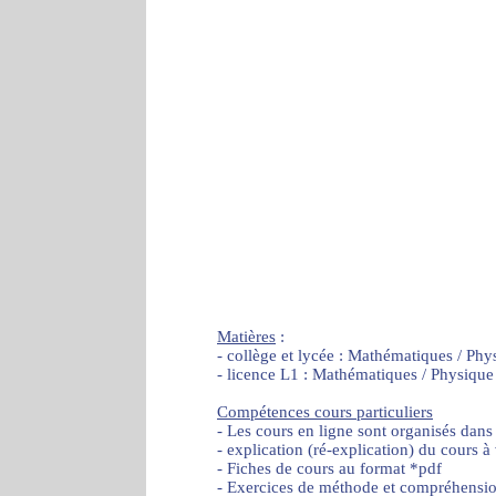
Matières
:
- collège et lycée : Mathématiques / Phy
- licence L1 : Mathématiques / Physique
Compétences cours particuliers
- Les cours en ligne sont organisés dans
- explication (ré-explication) du cours à
- Fiches de cours au format *pdf
- Exercices de méthode et compréhensi