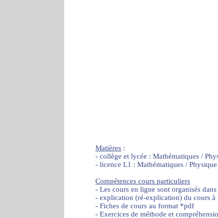
Matières
:
- collège et lycée : Mathématiques / Phy
- licence L1 : Mathématiques / Physique
Compétences cours particuliers
- Les cours en ligne sont organisés dans
- explication (ré-explication) du cours à
- Fiches de cours au format *pdf
- Exercices de méthode et compréhensi