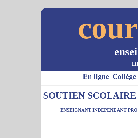
cour
ense
m
En ligne
Collège
|
SOUTIEN SCOLAIRE -
ENSEIGNANT INDÉPENDANT PROP