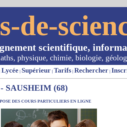
s-de-scienc
ignement scientifique, informa
aths, physique, chimie, biologie, géolog
Lycée
Supérieur
Tarifs
Rechercher
Inscr
|
|
|
|
|
 SAUSHEIM (68)
OSE DES COURS PARTICULIERS EN LIGNE