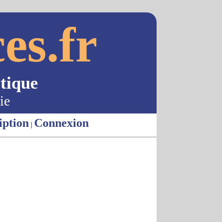
es.fr
tique
ie
iption
Connexion
|