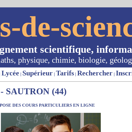
s-de-scienc
ignement scientifique, informa
aths, physique, chimie, biologie, géolog
Lycée
Supérieur
Tarifs
Rechercher
Inscr
|
|
|
|
|
- SAUTRON (44)
OSE DES COURS PARTICULIERS EN LIGNE