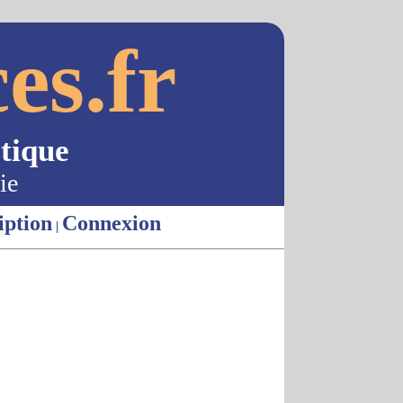
es.fr
tique
ie
iption
Connexion
|