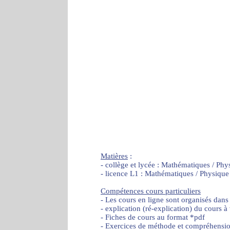
Matières
:
- collège et lycée : Mathématiques / Phy
- licence L1 : Mathématiques / Physique
Compétences cours particuliers
- Les cours en ligne sont organisés dans
- explication (ré-explication) du cours à
- Fiches de cours au format *pdf
- Exercices de méthode et compréhensi