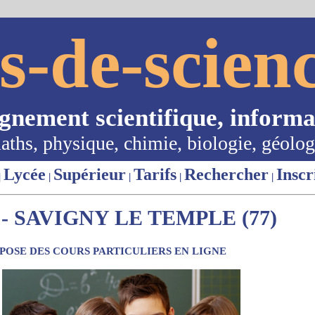
s-de-scienc
ignement scientifique, informa
aths, physique, chimie, biologie, géolog
Lycée
Supérieur
Tarifs
Rechercher
Inscr
|
|
|
|
|
- SAVIGNY LE TEMPLE (77)
OSE DES COURS PARTICULIERS EN LIGNE