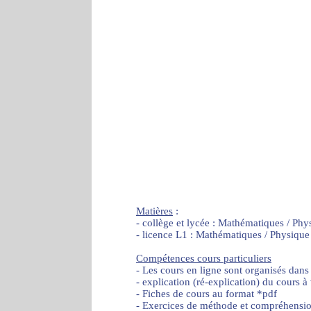
Matières
:
- collège et lycée : Mathématiques / Phy
- licence L1 : Mathématiques / Physique
Compétences cours particuliers
- Les cours en ligne sont organisés dans
- explication (ré-explication) du cours à
- Fiches de cours au format *pdf
- Exercices de méthode et compréhensi