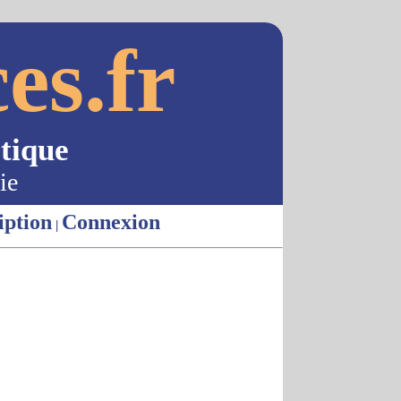
es.fr
tique
ie
iption
Connexion
|