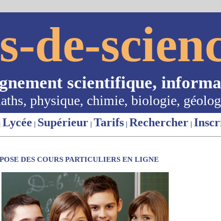
s-de-scienc
ignement scientifique, informa
aths, physique, chimie, biologie, géolog
Lycée
Supérieur
Tarifs
Rechercher
Inscr
|
|
|
|
|
OSE DES COURS PARTICULIERS EN LIGNE