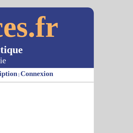
es.fr
tique
ie
iption
Connexion
|