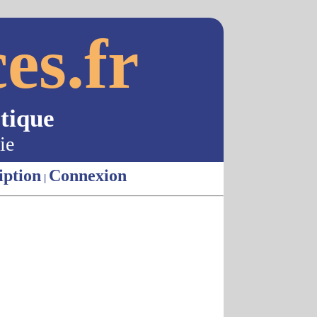
es.fr
tique
ie
iption
Connexion
|