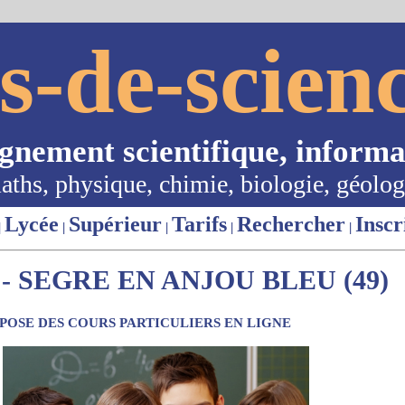
s-de-scienc
ignement scientifique, informa
aths, physique, chimie, biologie, géolog
Lycée
Supérieur
Tarifs
Rechercher
Inscr
|
|
|
|
|
- SEGRE EN ANJOU BLEU (49)
OSE DES COURS PARTICULIERS EN LIGNE