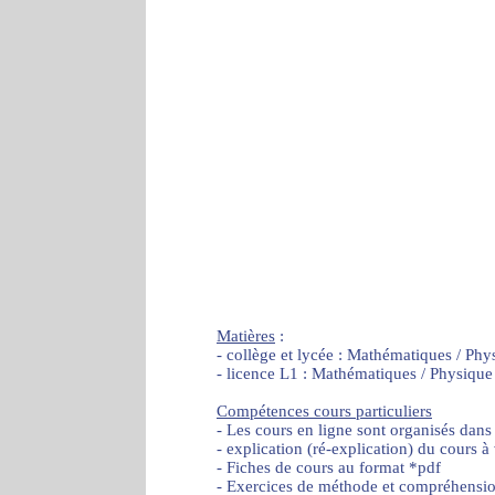
Matières
:
- collège et lycée : Mathématiques / Phy
- licence L1 : Mathématiques / Physique
Compétences cours particuliers
- Les cours en ligne sont organisés dans
- explication (ré-explication) du cours à
- Fiches de cours au format *pdf
- Exercices de méthode et compréhensi