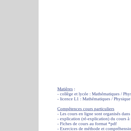
Matières
:
- collège et lycée : Mathématiques / Phy
- licence L1 : Mathématiques / Physique
Compétences cours particuliers
- Les cours en ligne sont organisés dans
- explication (ré-explication) du cours à
- Fiches de cours au format *pdf
- Exercices de méthode et compréhensi