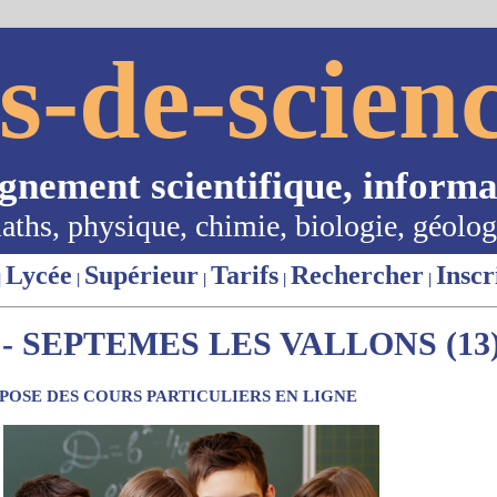
s-de-scienc
ignement scientifique, informa
aths, physique, chimie, biologie, géolog
Lycée
Supérieur
Tarifs
Rechercher
Inscr
|
|
|
|
|
- SEPTEMES LES VALLONS (13
OSE DES COURS PARTICULIERS EN LIGNE