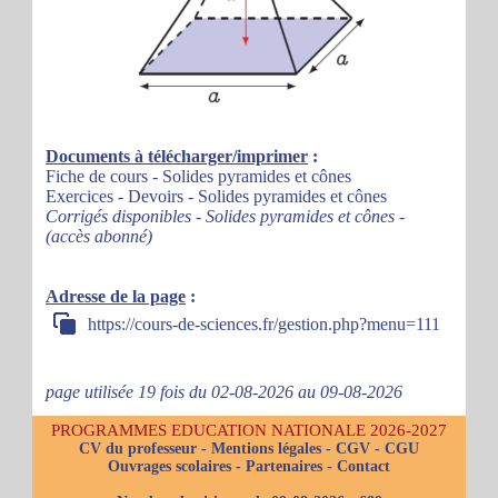
Documents à télécharger/imprimer
:
Fiche de cours - Solides pyramides et cônes
Exercices - Devoirs - Solides pyramides et cônes
Corrigés disponibles - Solides pyramides et cônes -
(accès abonné)
Adresse de la page
:
https://cours-de-sciences.fr/gestion.php?menu=111
page utilisée 19 fois du 02-08-2026 au 09-08-2026
PROGRAMMES EDUCATION NATIONALE 2026-2027
CV du professeur
-
Mentions légales
-
CGV
-
CGU
Ouvrages scolaires
-
Partenaires
-
Contact