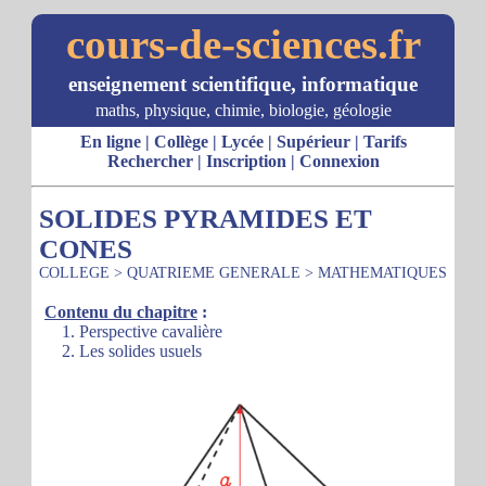
cours-de-sciences.fr
enseignement scientifique, informatique
maths, physique, chimie, biologie, géologie
En ligne
|
Collège
|
Lycée
|
Supérieur
|
Tarifs
Rechercher
|
Inscription
|
Connexion
SOLIDES PYRAMIDES ET
CONES
COLLEGE
>
QUATRIEME GENERALE
>
MATHEMATIQUES
Contenu du chapitre
:
1. Perspective cavalière
2. Les solides usuels