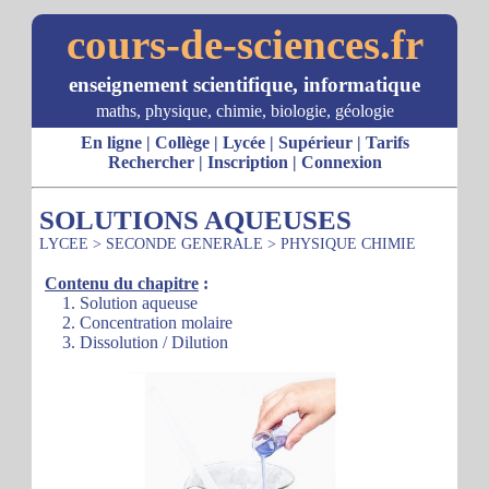
cours-de-sciences.fr
enseignement scientifique, informatique
maths, physique, chimie, biologie, géologie
En ligne
|
Collège
|
Lycée
|
Supérieur
|
Tarifs
Rechercher
|
Inscription
|
Connexion
SOLUTIONS AQUEUSES
LYCEE
>
SECONDE GENERALE
>
PHYSIQUE CHIMIE
Contenu du chapitre
:
1. Solution aqueuse
2. Concentration molaire
3. Dissolution / Dilution