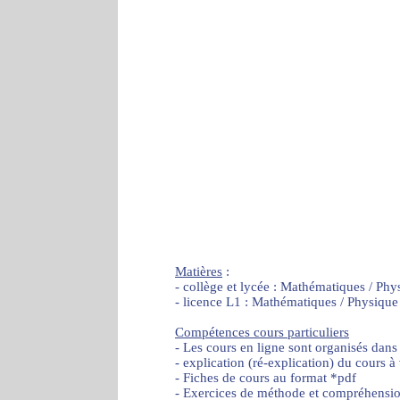
Matières
:
- collège et lycée : Mathématiques / Phy
- licence L1 : Mathématiques / Physique
Compétences cours particuliers
- Les cours en ligne sont organisés dans
- explication (ré-explication) du cours à
- Fiches de cours au format *pdf
- Exercices de méthode et compréhensi