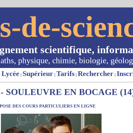
s-de-scienc
ignement scientifique, informa
aths, physique, chimie, biologie, géolog
Lycée
Supérieur
Tarifs
Rechercher
Inscr
|
|
|
|
|
- SOULEUVRE EN BOCAGE (14
OSE DES COURS PARTICULIERS EN LIGNE