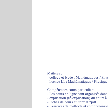
Matières
:
- collège et lycée : Mathématiques / Phy
- licence L1 : Mathématiques / Physique
Compétences cours particuliers
- Les cours en ligne sont organisés dans
- explication (ré-explication) du cours à
- Fiches de cours au format *pdf
- Exercices de méthode et compréhensi