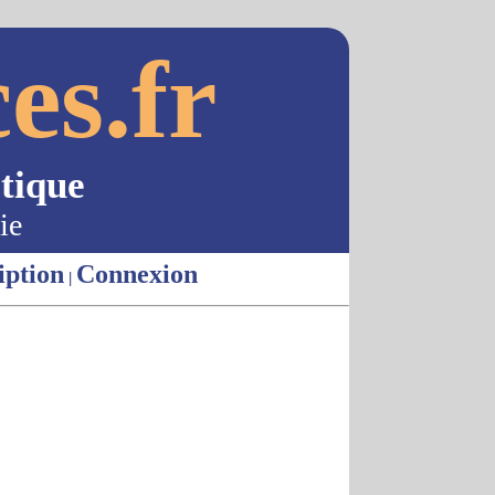
es.fr
tique
ie
iption
Connexion
|