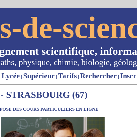
s-de-scienc
ignement scientifique, informa
aths, physique, chimie, biologie, géolog
Lycée
Supérieur
Tarifs
Rechercher
Inscr
|
|
|
|
|
- STRASBOURG (67)
OSE DES COURS PARTICULIERS EN LIGNE