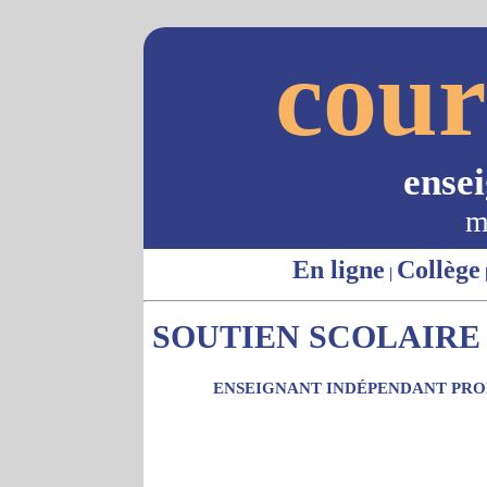
cour
ense
m
En ligne
Collège
|
SOUTIEN SCOLAIRE -
ENSEIGNANT INDÉPENDANT PROP