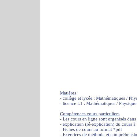
Matières
:
- collège et lycée : Mathématiques / Phy
- licence L1 : Mathématiques / Physique
Compétences cours particuliers
- Les cours en ligne sont organisés dans
- explication (ré-explication) du cours à
- Fiches de cours au format *pdf
- Exercices de méthode et compréhensi