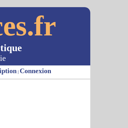
es.fr
tique
ie
iption
Connexion
|