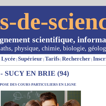
s-de-scienc
ignement scientifique, informa
aths, physique, chimie, biologie, géolog
Lycée
Supérieur
Tarifs
Rechercher
Inscr
|
|
|
|
|
 SUCY EN BRIE (94)
OSE DES COURS PARTICULIERS EN LIGNE