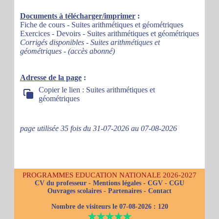
Documents à télécharger/imprimer
:
Fiche de cours - Suites arithmétiques et géométriques
Exercices - Devoirs - Suites arithmétiques et géométriques
Corrigés disponibles - Suites arithmétiques et
géométriques - (accès abonné)
Adresse de la page
:
Copier le lien : Suites arithmétiques et
géométriques
page utilisée 35 fois du 31-07-2026 au 07-08-2026
PROGRAMMES EDUCATION NATIONALE 2026-2027
CV du professeur
-
Mentions légales
-
CGV
-
CGU
Ouvrages scolaires
-
Partenaires
-
Contact
Nombre de visiteurs le 07-08-2026 :
120
★★★★★