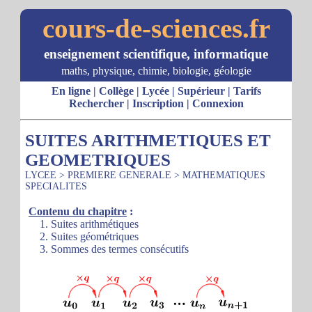
cours-de-sciences.fr
enseignement scientifique, informatique
maths, physique, chimie, biologie, géologie
En ligne
|
Collège
|
Lycée
|
Supérieur
|
Tarifs
Rechercher
|
Inscription
|
Connexion
SUITES ARITHMETIQUES ET
GEOMETRIQUES
LYCEE
>
PREMIERE GENERALE
>
MATHEMATIQUES
SPECIALITES
Contenu du chapitre
:
1. Suites arithmétiques
2. Suites géométriques
3. Sommes des termes consécutifs