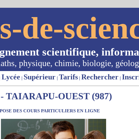
s-de-scienc
ignement scientifique, informa
aths, physique, chimie, biologie, géolog
Lycée
Supérieur
Tarifs
Rechercher
Inscr
|
|
|
|
|
- TAIARAPU-OUEST (987)
OSE DES COURS PARTICULIERS EN LIGNE