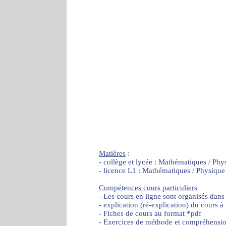
Matières
:
- collège et lycée : Mathématiques / Phy
- licence L1 : Mathématiques / Physique
Compétences cours particuliers
- Les cours en ligne sont organisés dans
- explication (ré-explication) du cours à
- Fiches de cours au format *pdf
- Exercices de méthode et compréhensi