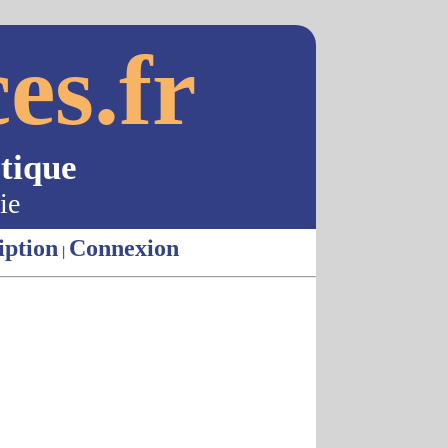
es.fr
tique
ie
iption
Connexion
|