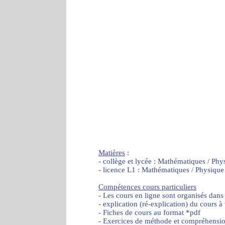
Matières
:
- collège et lycée : Mathématiques / Phy
- licence L1 : Mathématiques / Physique
Compétences cours particuliers
- Les cours en ligne sont organisés dans
- explication (ré-explication) du cours à
- Fiches de cours au format *pdf
- Exercices de méthode et compréhensi