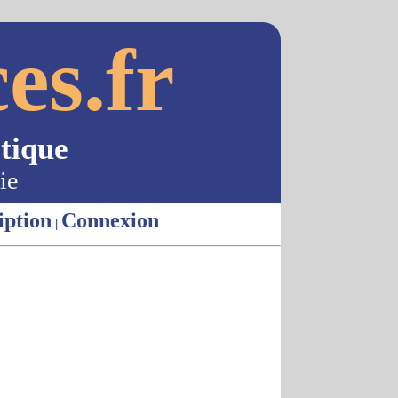
es.fr
tique
ie
iption
Connexion
|