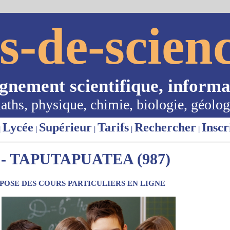
s-de-scienc
ignement scientifique, informa
aths, physique, chimie, biologie, géolog
Lycée
Supérieur
Tarifs
Rechercher
Inscr
|
|
|
|
|
- TAPUTAPUATEA (987)
OSE DES COURS PARTICULIERS EN LIGNE